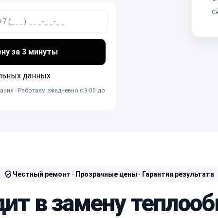
Се
ену за 3 минуты
льных данных
ания · Работаем ежедневно с 9:00 до
Честный ремонт · Прозрачные цены · Гарантия результата
дит в замену теплоо