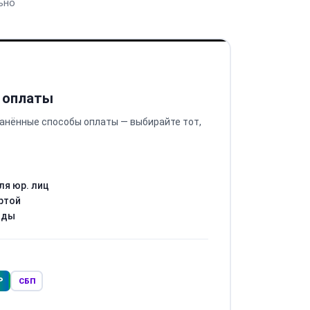
ьно
 оплаты
анённые способы оплаты — выбирайте тот,
ля юр. лиц
ртой
оды
Р
СБП