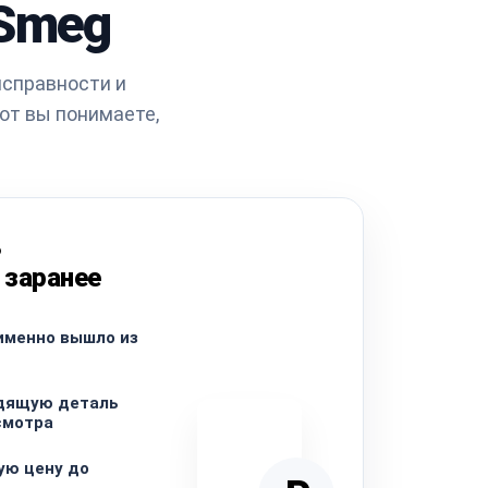
Smeg
исправности и
от вы понимаете,
ь
 заранее
именно вышло из
дящую деталь
смотра
ую цену до