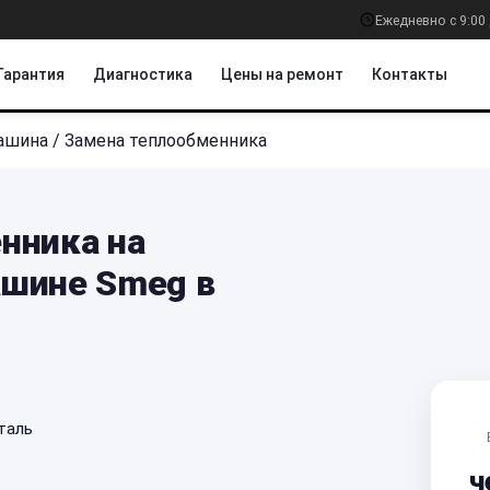
Ежедневно с 9:00 
Гарантия
Диагностика
Цены на ремонт
Контакты
ашина
/
Замена теплообменника
нника на
шине Smeg в
таль
ч