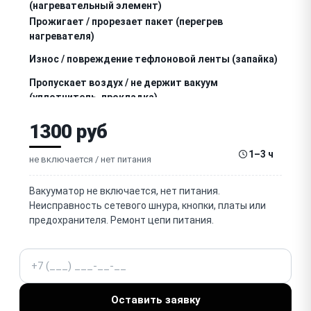
(нагревательный элемент)
Прожигает / прорезает пакет (перегрев
нагревателя)
Износ / повреждение тефлоновой ленты (запайка)
Пропускает воздух / не держит вакуум
(уплотнитель, прокладка)
Не зажимает / не держит пакет (прижимная
1300 руб
планка, механизм)
Шумит / гудит насос (износ, воздух)
1–3 ч
не включается / нет питания
Не работает запайка без вакуума (режим seal only)
Вакууматор не включается, нет питания.
Не работает / сломан механизм крышки (не
Неисправность сетевого шнура, кнопки, платы или
фиксируется)
предохранителя. Ремонт цепи питания.
Не работает / нет индикации (LED, дисплей)
Телефон
Не работают кнопки / панель управления
Для камерных: не создаёт вакуум в камере
Оставить заявку
(уплотнитель купола)