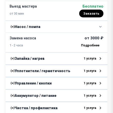
Бесплатно
Выезд мастера
от 30 мин
Заказать
Насос / помпа
от 3000 ₽
Замена насоса
1 - 2 часа
Запайка / нагрев
1 услуга
от 1000 ₽
Замена планки
Уплотнители / герметичность
1 услуга
от 1 часа
от 500 ₽
Замена прокладки
Управление / кнопки
1 услуга
от 30 минут
от 2000 ₽
Замена панели управления
Аккумулятор / питание
1 услуга
1 - 2 часа
от 500 ₽
Замена шнура
Чистка / профилактика
1 услуга