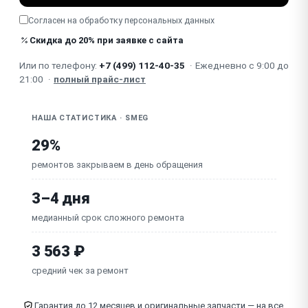
Для камерных: не открывается / не закрывается
Согласен на обработку
персональных данных
крышка (купол)
Скидка до 20% при заявке с сайта
Перегревается / отключается (термозащита)
Или по телефону:
+7 (499) 112-40-35
·
Ежедневно с 9:00 до
21:00
·
полный прайс-лист
Неисправна плата управления
НАША СТАТИСТИКА · SMEG
29%
ремонтов закрываем в день обращения
3–4 дня
медианный срок сложного ремонта
3 563 ₽
средний чек за ремонт
Гарантия до 12 месяцев и оригинальные запчасти — на все