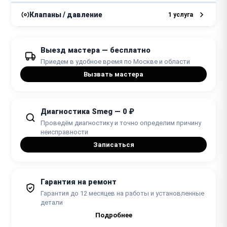
от 30 минут
от 800 ₽
Чистка системы охлаждения
Клапаны / давление
1 услуга
1 - 2 часа
от 1000 ₽
Замена клапана
Выезд мастера — бесплатно
от 30 минут
Приедем в удобное время по Москве и области
Вызвать мастера
Диагностика Smeg — 0 ₽
Проведём диагностику и точно определим причину
неисправности
Записаться
Гарантия на ремонт
Гарантия до 12 месяцев на работы и установленные
детали
Подробнее