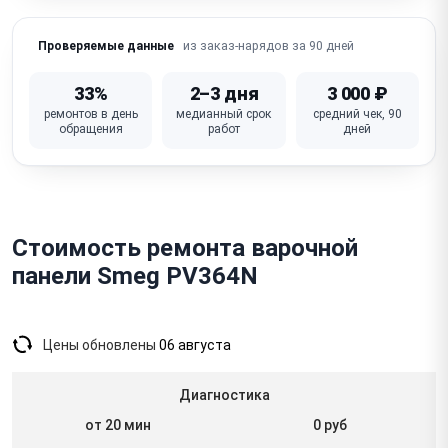
(вентилятор, засор)
из заказ-нарядов за 90 дней
Проверяемые данные
Ошибки / коды ошибок на дисплее
Не работает дисплей / нет индикации зон
33%
2–3 дня
3 000 ₽
ремонтов в день
медианный срок
средний чек, 90
Искрение / треск (стеклокерамика — соль/сахар,
обращения
работ
дней
газовые)
Неисправна плата управления (модуль управления)
Стоимость ремонта варочной
панели Smeg PV364N
Цены обновлены
06 августа
Диагностика
от 20 мин
0 руб