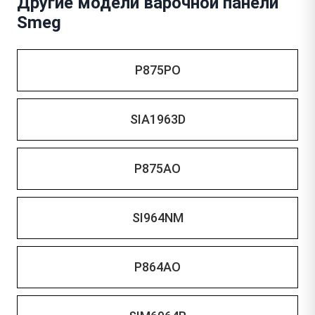
Другие модели варочной панели
Smeg
P875PO
SIA1963D
P875AO
SI964NM
P864AO