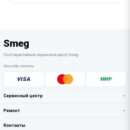
работ, а на все комплектующие также
Вы можете заказать выезд мастера на дом или
распространяется наша гарантия.
воспользоваться услугой бесплатной курьерской
доставки. Простые проблемы решаются на месте,
а для сложного ремонта мы сами заберем технику
в наш сервис.
Smeg
Постгарантийный сервисный центр Smeg
Способы оплаты
VISA
МИР
Сервисный центр
О нашем сервисе
Ремонт
Гарантия
Кофемашин
Контакты