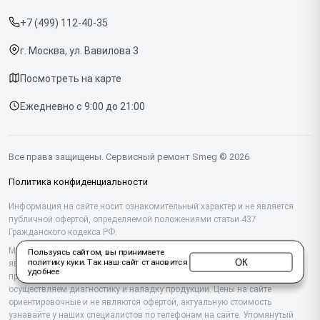
Прайс-лист
Духовых шкафов
+7 (499) 112-40-35
Срочный ремонт
Варочных панелей
г. Москва, ул. Вавилова 3
Доставка и способы оплаты
Холодильников
Посмотреть на карте
Диагностика
Микроволновых печей
Ежедневно с 9:00 до 21:00
Контакты
Стиральных машин
Посудомоечных машин
Все права защищены. Сервисный ремонт Smeg © 2026
Винных шкафов
Политика конфиденциальности
Вакууматоров
Информация на сайте носит ознакомительный характер и не является
публичной офертой, определяемой положениями статьи 437
Гражданского кодекса РФ.
Вытяжек
Мы специализируемся на обслуживании и ремонте техники Smeg, но не
Пользуясь сайтом, вы принимаете
Миксеров
ОК
политику куки
. Так наш сайт становится
являемся их официальным представителем. Предоставляем
удобнее
профессиональные услуги после истечения гарантии, а также
Соковыжималок
осуществляем диагностику и наладку продукции. Цены на сайте
ориентировочные и не являются офертой, актуальную стоимость
узнавайте у наших специалистов по телефонам на сайте. Упомянутый
Тостеров