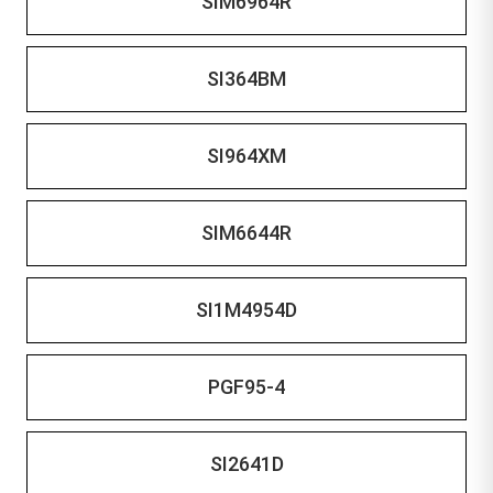
SIM6964R
SI364BM
SI964XM
SIM6644R
SI1M4954D
PGF95-4
SI2641D