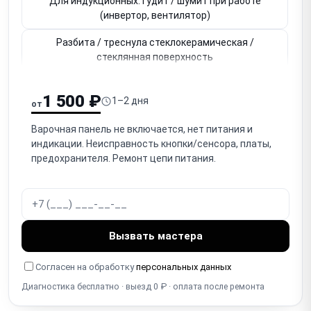
Для индукционных: гудит / шумит при работе
(инвертор, вентилятор)
Разбита / треснула стеклокерамическая /
стеклянная поверхность
Не работает сенсорное управление (сенсорная
1 500 ₽
панель, кнопки)
1–2 дня
от
Для газовых: не поджигается / не зажигается
Варочная панель не включается, нет питания и
горелка
индикации. Неисправность кнопки/сенсора, платы,
предохранителя. Ремонт цепи питания.
Для газовых: тухнет горелка / не держит пламя
(термопара)
Не работает / заедает ручка конфорки
(механическая)
Вызвать мастера
Не работает блокировка от детей (Child Lock)
Согласен на обработку
персональных данных
Не работает таймер / автоотключение зоны
Диагностика бесплатно · выезд 0 ₽ · оплата после ремонта
Перегревается / отключается / термозащита