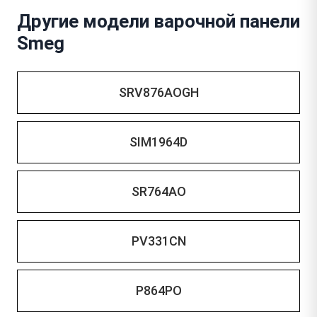
Другие модели варочной панели
Smeg
SRV876AOGH
SIM1964D
SR764AO
PV331CN
P864PO