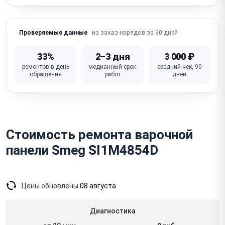
Перегревается / отключается / термозащита
(вентилятор, засор)
из заказ-нарядов за 90 дней
Проверяемые данные
Ошибки / коды ошибок на дисплее
Не работает дисплей / нет индикации зон
33%
2–3 дня
3 000 ₽
ремонтов в день
медианный срок
средний чек, 90
Искрение / треск (стеклокерамика — соль/сахар,
обращения
работ
дней
газовые)
Неисправна плата управления (модуль управления)
Стоимость ремонта варочной
панели Smeg SI1M4854D
Цены обновлены
08 августа
Диагностика