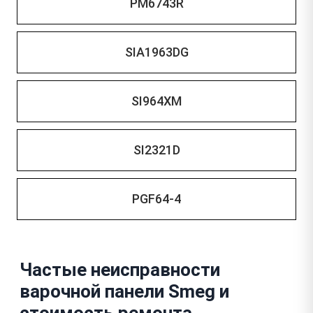
PM6743R
SIA1963DG
SI964XM
SI2321D
PGF64-4
Частые неисправности
варочной панели Smeg и
стоимость ремонта