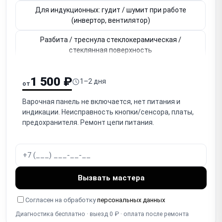
Для индукционных: гудит / шумит при работе
(инвертор, вентилятор)
Разбита / треснула стеклокерамическая /
стеклянная поверхность
Не работает сенсорное управление (сенсорная
1 500 ₽
панель, кнопки)
1–2 дня
от
Для газовых: не поджигается / не зажигается
Варочная панель не включается, нет питания и
горелка
индикации. Неисправность кнопки/сенсора, платы,
предохранителя. Ремонт цепи питания.
Для газовых: тухнет горелка / не держит пламя
(термопара)
Не работает / заедает ручка конфорки
(механическая)
Вызвать мастера
Не работает блокировка от детей (Child Lock)
Согласен на обработку
персональных данных
Не работает таймер / автоотключение зоны
Диагностика бесплатно · выезд 0 ₽ · оплата после ремонта