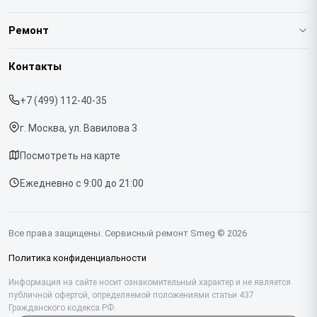
О нашем сервисе
Ремонт
Гарантия
Кофемашин
Контакты
Прайс-лист
Духовых шкафов
+7 (499) 112-40-35
Срочный ремонт
Варочных панелей
г. Москва, ул. Вавилова 3
Доставка и способы оплаты
Холодильников
Посмотреть на карте
Диагностика
Микроволновых печей
Ежедневно с 9:00 до 21:00
Контакты
Стиральных машин
Посудомоечных машин
Все права защищены. Сервисный ремонт Smeg © 2026
Винных шкафов
Политика конфиденциальности
Вакууматоров
Информация на сайте носит ознакомительный характер и не является
публичной офертой, определяемой положениями статьи 437
Гражданского кодекса РФ.
Вытяжек