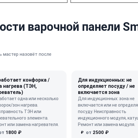
ости варочной панели Sm
 мастер назовёт после
работает конфорка /
Для индукционных: не
а нагрева (ТЭН,
определяет посуду / не
реватель)
включается зона
аботает одна или несколько
Для индукционных: зона не
орок/зон нагрева.
включается или не определ
справность ТЭН или
посуду. Неисправность
евательного элемента.
индукционного модуля, кату
нт или замена нагревателя.
Ремонт или замена модуля.
от
1800 ₽
от
2500 ₽
₽