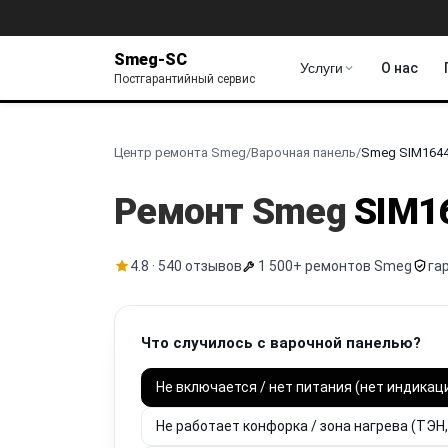
Smeg-SC
Услуги
О нас
Постгарантийный сервис
Центр ремонта Smeg
/
Варочная панель
/
Smeg SIM164
Ремонт Smeg
SIM1
4.8 · 540 отзывов
1 500+ ремонтов Smeg
га
Что случилось с варочной панелью?
Не включается / нет питания (нет индикац
Не работает конфорка / зона нагрева (ТЭН