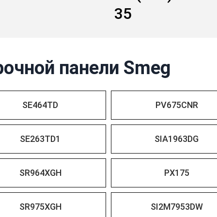
35
рочной панели Smeg
SE464TD
PV675CNR
SE263TD1
SIA1963DG
SR964XGH
PX175
SR975XGH
SI2M7953DW