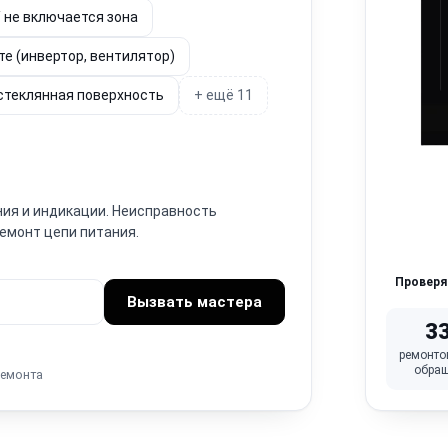
 не включается зона
те (инвертор, вентилятор)
 стеклянная поверхность
+ ещё 11
ния и индикации. Неисправность
Ремонт цепи питания.
Провер
Вызвать мастера
3
ремонто
обра
ремонта