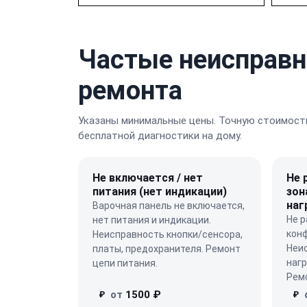
Частые неисправн
ремонта
Указаны минимальные цены. Точную стоимость
бесплатной диагностики на дому.
Не включается / нет
Не 
питания (нет индикации)
зон
наг
Варочная панель не включается,
Не р
нет питания и индикации.
конф
Неисправность кнопки/сенсора,
Неи
платы, предохранителя. Ремонт
нагр
цепи питания.
Ремо
от
1500 ₽
₽
₽