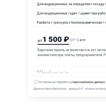
Для индукционных: не определяет посуду /
Для индукционных: гудит / шумит при рабо
Разбита / треснула стеклокерамическая /
1 500 ₽
1–2 дня
от
Варочная панель не включается, нет пита
кнопки/сенсора, платы, предохранителя. 
Согласен на обработку
персональных данных
Диагностика бесплатно · выезд 0 ₽ · оплата после 