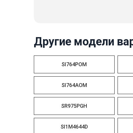
Другие модели ва
SI764POM
SI764AOM
SR975PGH
SI1M4644D