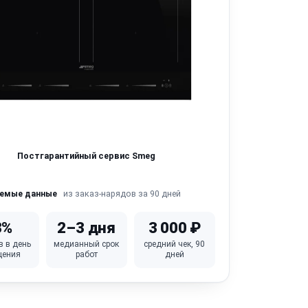
Постгарантийный сервис Smeg
из заказ-нарядов за 90 дней
яемые данные
3%
2–3 дня
3 000 ₽
в в день
медианный срок
средний чек, 90
щения
работ
дней