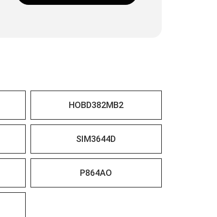
HOBD382MB2
SIM3644D
P864AO