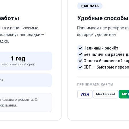
ОПЛАТА
 работы
Удобные способы
нта и используемые
Принимаем все распростр
 возникнут неполадки —
который удобен вам.
ядке.
Наличный расчёт
Безналичный расчёт д
1 год
Оплата банковской ка
максимальный срок
СБП — быстрые перев
от
ПРИНИМАЕМ КАРТЫ
VISA
МИ
Mastercard
е каждого ремонта. Он
уживания.