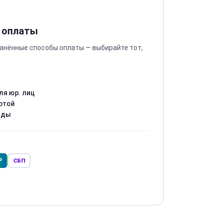
 оплаты
анённые способы оплаты — выбирайте тот,
ля юр. лиц
ртой
оды
Р
СБП