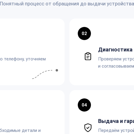
Понятный процесс от обращения до выдачи устройств
02
Диагностика 
по телефону, уточняем
Проверяем устро
и согласовываем
04
Выдача и гар
обходимые детали и
Передаём устро