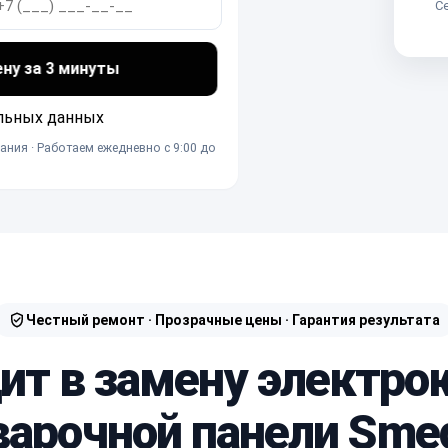
Се
ену за 3 минуты
льных данных
ания · Работаем ежедневно с 9:00 до
Честный ремонт · Прозрачные цены · Гарантия результата
дит в замену электро
варочной панели Sme