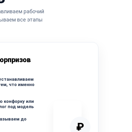
авливаем рабочий
ываем все этапы
сюрпризов
 устанавливаем
уем, что именно
ю конфорку или
лог под модель
называем до
₽