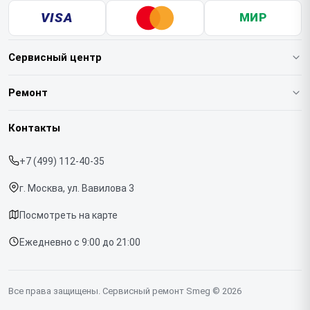
VISA
МИР
Сервисный центр
О нашем сервисе
Ремонт
Гарантия
Кофемашин
Контакты
Прайс-лист
Духовых шкафов
+7 (499) 112-40-35
Срочный ремонт
Варочных панелей
г. Москва, ул. Вавилова 3
Доставка и способы оплаты
Холодильников
Посмотреть на карте
Диагностика
Микроволновых печей
Ежедневно с 9:00 до 21:00
Контакты
Стиральных машин
Посудомоечных машин
Все права защищены. Сервисный ремонт Smeg © 2026